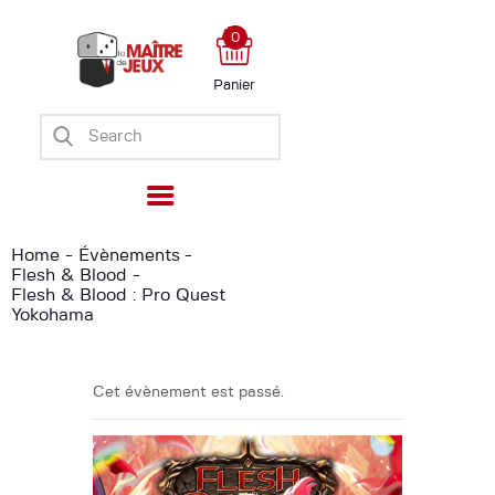
0
Panier
Accueil
Boutique
Ateliers
Évènements
Home
Évènements
Flesh & Blood
Ludomate
Flesh & Blood : Pro Quest
A propos
Yokohama
Cet évènement est passé.