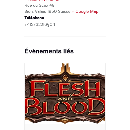
Le Maitre de Jeux
Rue du Scex 49
Sion
,
Valais
1950
Suisse
+ Google Map
Téléphone
+412732216§04
Évènements liés