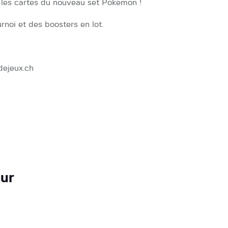
 les cartes du nouveau set Pokemon !
rnoi et des boosters en lot.
edejeux.ch
ur