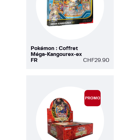
Pokémon : Coffret
Méga-Kangourex‑ex
FR
CHF
29.90
PROMO
!