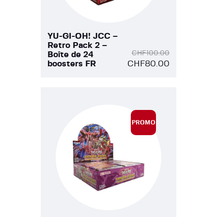
YU-GI-OH! JCC –
Retro Pack 2 –
CHF
100.00
Boîte de 24
boosters FR
CHF
80.00
PROMO
!