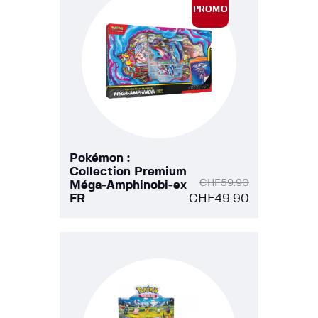
PROMO
!
Pokémon :
Collection Premium
CHF
59.90
Méga‑Amphinobi‑ex
FR
CHF
49.90