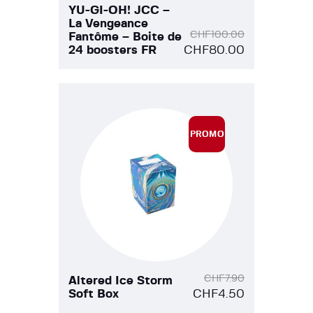
YU-GI-OH! JCC –
La Vengeance
CHF
100.00
Fantôme – Boite de
24 boosters FR
CHF
80.00
PROMO
!
CHF
7.90
Altered Ice Storm
Soft Box
CHF
4.50