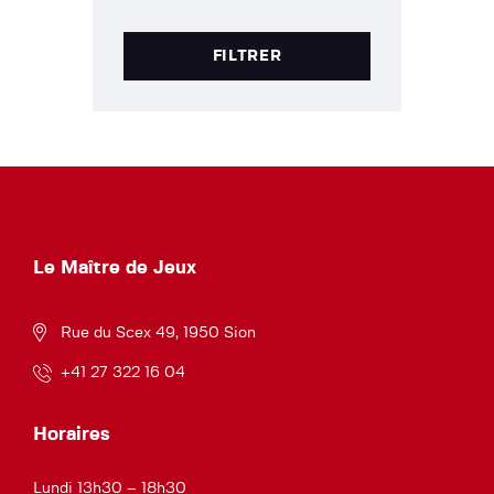
FILTRER
Le Maître de Jeux
Rue du Scex 49, 1950 Sion
+41 27 322 16 04
Horaires
Lundi 13h30 – 18h30