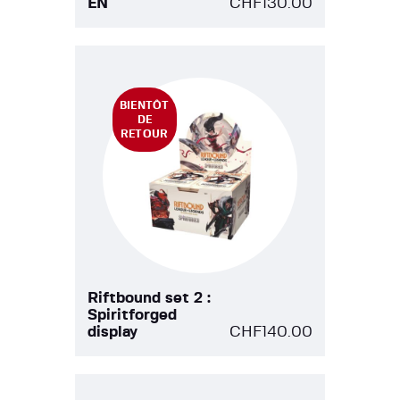
EN
CHF
130.00
BIENTÔT
DE
RETOUR
Riftbound set 2 :
Spiritforged
display
CHF
140.00