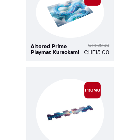
!
CHF
22.90
Altered Prime
Playmat Kuraokami
CHF
15.00
PROMO
!