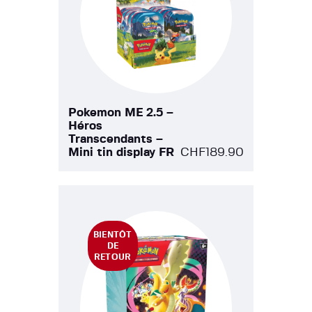
Pokemon ME 2.5 –
Héros
Transcendants –
Mini tin display FR
CHF
189.90
BIENTÔT
DE
RETOUR