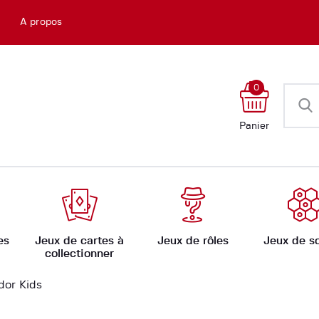
Accueil
e
A propos
Boutique
Ateliers
0
Évènements
Panier
Ludomate
A propos
es
Jeux de cartes à
Jeux de rôles
Jeux de s
collectionner
dor Kids