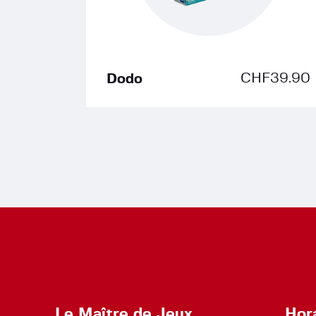
CHF
39.90
Dodo
Le Maître de Jeux
Hor