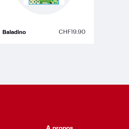
CHF
19.90
Baladino
A propos