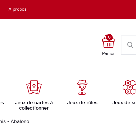
Accueil
e
A propos
Boutique
Ateliers
0
Évènements
Panier
Ludomate
A propos
es
Jeux de cartes à
Jeux de rôles
Jeux de s
collectionner
mis
Abalone