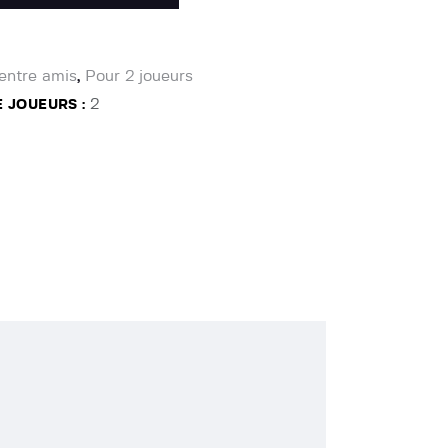
 entre amis
Pour 2 joueurs
,
2
 JOUEURS :