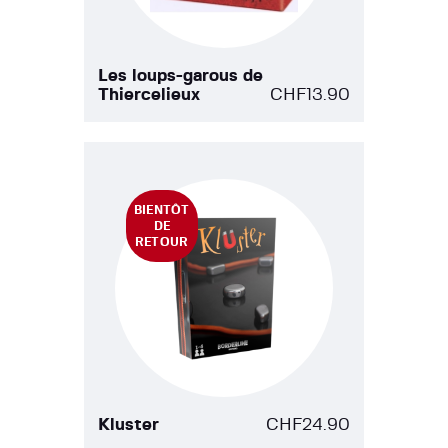
Les loups-garous de
Thiercelieux
CHF
13.90
BIENTÔT
DE
RETOUR
Kluster
CHF
24.90