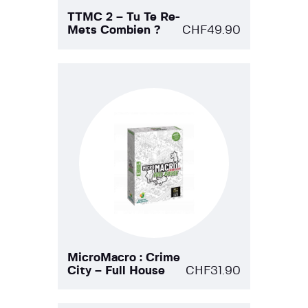
TTMC 2 – Tu Te Re-
Mets Combien ?
CHF
49.90
MicroMacro : Crime
City – Full House
CHF
31.90