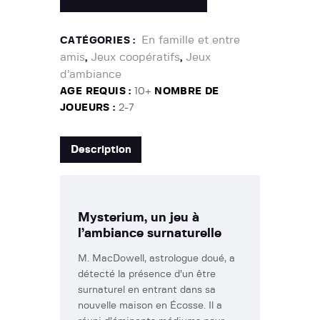
En famille et entre
CATÉGORIES :
amis
Jeux coopératifs
Jeux
,
,
d’ambiance
AGE REQUIS :
10+
NOMBRE DE
JOUEURS :
2-7
Description
Mysterium, un jeu à
l’ambiance surnaturelle
M. MacDowell, astrologue doué, a
détecté la présence d’un être
surnaturel en entrant dans sa
nouvelle maison en Écosse. Il a