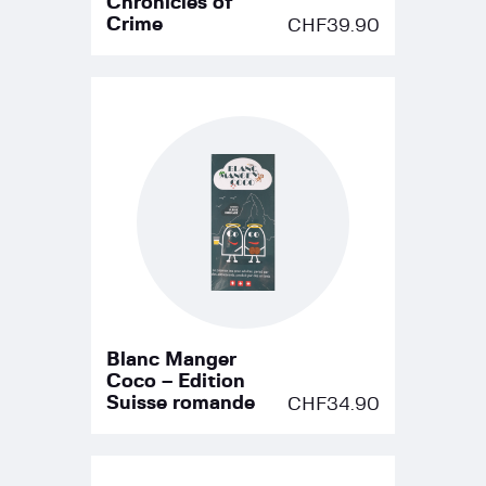
Chronicles of
Crime
CHF
39.90
Blanc Manger
Coco – Edition
Suisse romande
CHF
34.90